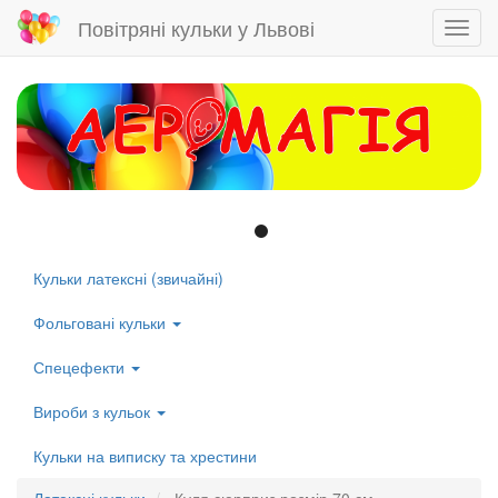
Повітряні кульки у Львові
Toggl
navig
Skip
to
main
content
Кульки латексні (звичайні)
Left
menu
Фольговані кульки
Спецефекти
Вироби з кульок
Кульки на виписку та хрестини
Латексні кульки
Куля сюрприз,розмір 70 см