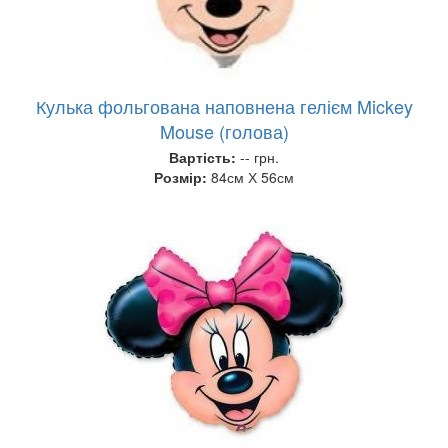
Кулька фольгована наповнена гелієм Mickey
Mouse (голова)
Вартість:
-- грн.
Розмір:
84см Х 56см