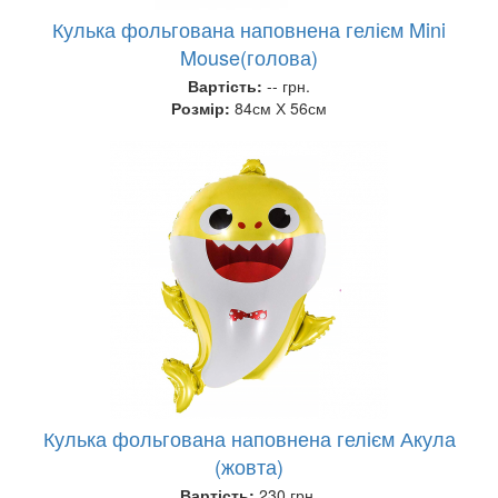
Кулька фольгована наповнена гелієм Mini
Mouse(голова)
Вартість:
-- грн.
Розмір:
84см Х 56см
Кулька фольгована наповнена гелієм Акула
(жовта)
Вартість:
230 грн.