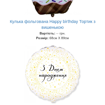
Кулька фольгована Happy birthday Тортик з
вишенькою
Вартість:
-- грн.
Розмір:
68см Х 89cм