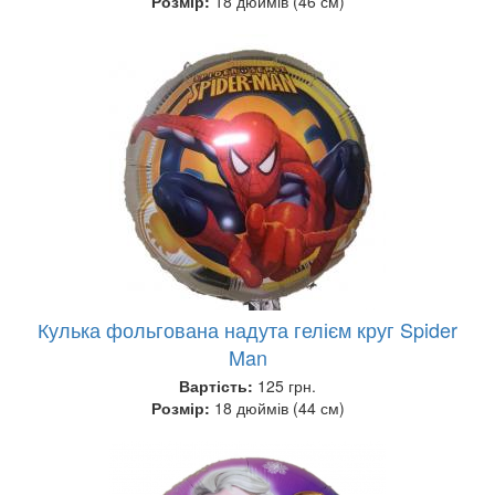
Розмір:
18 дюймів (46 см)
Кулька фольгована надута гелієм круг Spider
Man
Вартість:
125 грн.
Розмір:
18 дюймів (44 см)