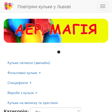
Повітряні кульки у Львові
Toggl
navig
Skip
to
main
content
Кульки латексні (звичайні)
Left
menu
Фольговані кульки
Спецефекти
Вироби з кульок
Кульки на виписку та хрестини
Категорія: